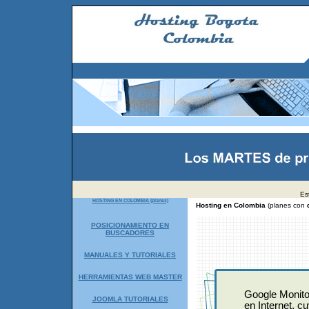
Es
HOSTING EN COLOMBIA (planes)
Hosting en Colombia
(planes con
d
POSICIONAMIENTO EN
BUSCADORES
MANUALES Y TUTORIALES
HERRAMIENTAS WEB MASTER
Google Monito
JOOMLA TUTORIALES
en Internet, c