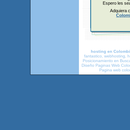
Espero les sea
Adquiera c
Colom
h
osting en Colomb
fantastico, webhosting, 
Posicionamiento en Busc
Diseño Paginas Web Colom
Pagina web colo