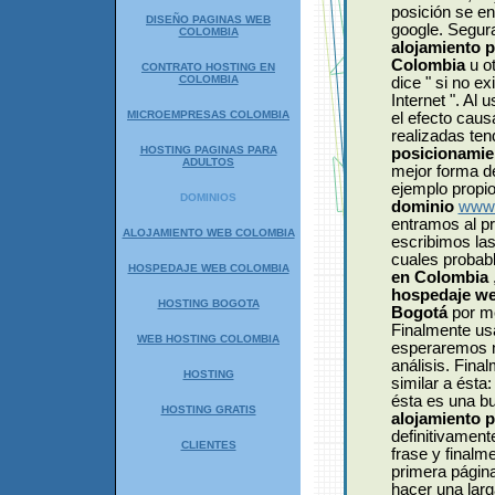
posición se e
DISEÑO PAGINAS WEB
google. Segur
COLOMBIA
alojamiento 
Colombia
u o
CONTRATO HOSTING EN
COLOMBIA
dice " si no e
Internet ". Al
MICROEMPRESAS COLOMBIA
el efecto caus
realizadas ten
HOSTING PAGINAS PARA
posicionami
ADULTOS
mejor forma de
ejemplo propio
DOMINIOS
dominio
www.
entramos al pr
ALOJAMIENTO WEB COLOMBIA
escribimos las
cuales probab
HOSPEDAJE WEB COLOMBIA
en Colombia
hospedaje w
HOSTING BOGOTA
Bogotá
por m
Finalmente us
WEB HOSTING COLOMBIA
esperaremos m
análisis. Fina
HOSTING
similar a ésta
ésta es una b
HOSTING GRATIS
alojamiento 
definitivamen
CLIENTES
frase y finalm
primera página
hacer una lar