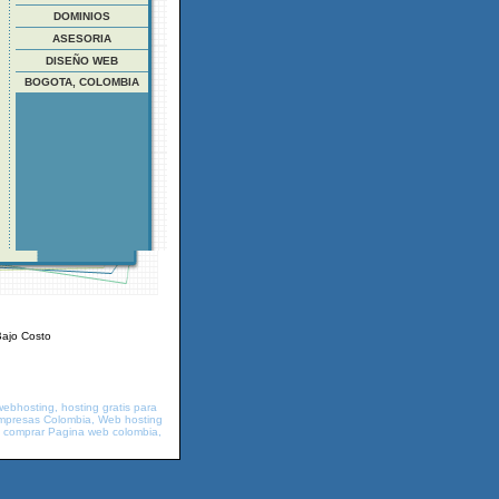
DOMINIOS
ASESORIA
DISEÑO WEB
BOGOTA, COLOMBIA
Bajo Costo
webhosting, hosting gratis para
empresas Colombia, Web hosting
, comprar Pagina web colombia,