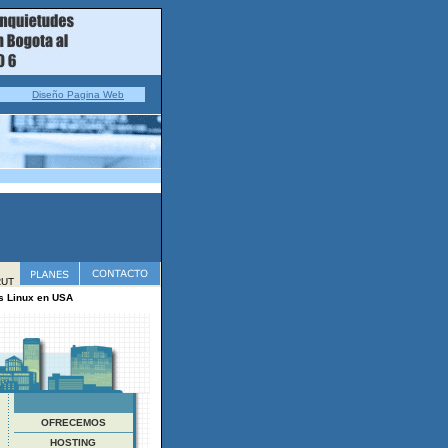
Diseño Pagina Web
 RUT
s
Linux
en USA
OFRECEMOS
HOSTING