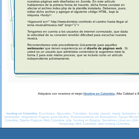
nuestras páginas web diseñadas en Joomla. En este artículo
hablaremos de la primera forma de hacerlo, dicha forma consiste en
afectar el archivo index.php de la plantilla instalada. Debemos, pues,
editar dicho archivo y agregar el siguiente código HTML, bajo la
etiqueta <body>:
<bgsound scr=" http://www.dominio.com/todo el camino hasta llegar al
tema musical/musica.mid" loop="1">
Tengamos en cuenta a los usuarios de internet conmutado, que dada
la velocidad de su conexion tendrán dificultad para escuchar nuestra
musica.
Recomendamos este procedimiento únicamente para aquellos
webmaster
que tienen experiencia en el
diseño de páginas web
. Si
usted es un usuario que administra contenidos le sugerimos mirar la
forma 2 para este mismo proceso, que se incluirá como un artículo
independiente próximamente.
A
Adquiera con nosotros el mejor
Hosting en Colombia
, Alta Calidad a 
h
osting en Colombia
, Económico, Manuales, Tutoriales, Joomla, cpanel, mysql, fantastico, 
webmaster, alojamiento Pagnas para Adultos, Posicionamiento en Buscadores, Apoyo Micro
Colombia, Diseño Paginas Web Colombia, php, hosting en Bogota, Servidores Linux en USA
Hospedaje Web Colombia, web hosting Colombia